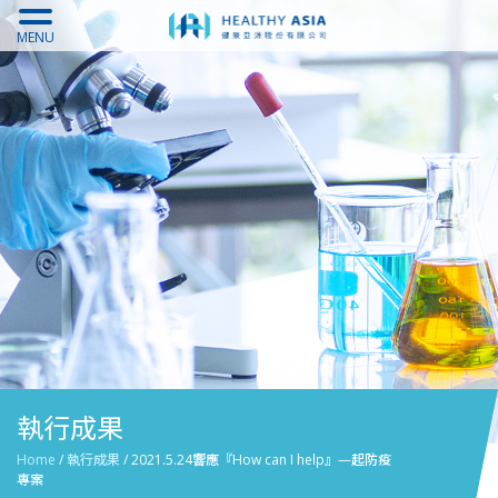
MENU
執行成果
Home
/
執行成果
/
2021.5.24響應『How can I help』—起防疫
專案