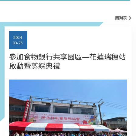
回列表
2024
03/25
參加食物銀行共享園區—花蓮瑞穗站
啟動暨剪綵典禮