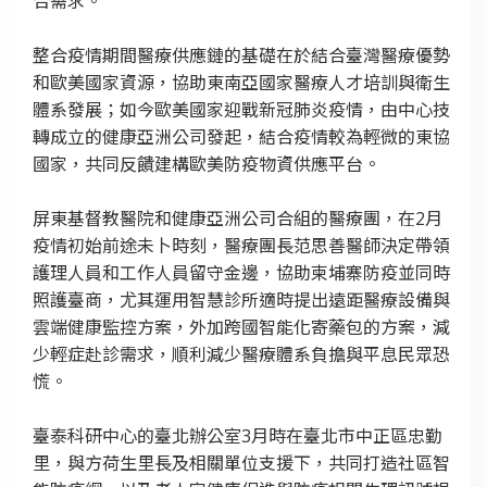
合需求。
整合疫情期間醫療供應鏈的基礎在於結合臺灣醫療優勢
和歐美國家資源，協助東南亞國家醫療人才培訓與衛生
體系發展；如今歐美國家迎戰新冠肺炎疫情，由中心技
轉成立的健康亞洲公司發起，結合疫情較為輕微的東協
國家，共同反饋建構歐美防疫物資供應平台。
屏東基督教醫院和健康亞洲公司合組的醫療團，在2月
疫情初始前途未卜時刻，醫療團長范思善醫師決定帶領
護理人員和工作人員留守金邊，協助柬埔寨防疫並同時
照護臺商，尤其運用智慧診所適時提出遠距醫療設備與
雲端健康監控方案，外加跨國智能化寄藥包的方案，減
少輕症赴診需求，順利減少醫療體系負擔與平息民眾恐
慌。
臺泰科研中心的臺北辦公室3月時在臺北市中正區忠勤
里，與方荷生里長及相關單位支援下，共同打造社區智