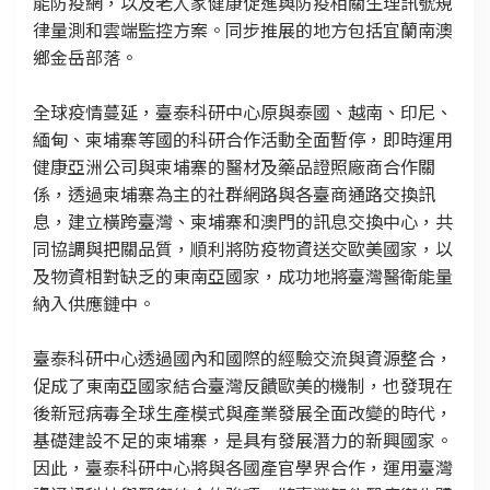
能防疫網，以及老人家健康促進與防疫相關生理訊號規
律量測和雲端監控方案。同步推展的地方包括宜蘭南澳
鄉金岳部落。
全球疫情蔓延，臺泰科研中心原與泰國、越南、印尼、
緬甸、柬埔寨等國的科研合作活動全面暫停，即時運用
健康亞洲公司與柬埔寨的醫材及藥品證照廠商合作關
係，透過柬埔寨為主的社群網路與各臺商通路交換訊
息，建立橫跨臺灣、柬埔寨和澳門的訊息交換中心，共
同協調與把關品質，順利將防疫物資送交歐美國家，以
及物資相對缺乏的東南亞國家，成功地將臺灣醫衛能量
納入供應鏈中。
臺泰科研中心透過國內和國際的經驗交流與資源整合，
促成了東南亞國家結合臺灣反饋歐美的機制，也發現在
後新冠病毒全球生產模式與產業發展全面改變的時代，
基礎建設不足的柬埔寨，是具有發展潛力的新興國家。
因此，臺泰科研中心將與各國產官學界合作，運用臺灣