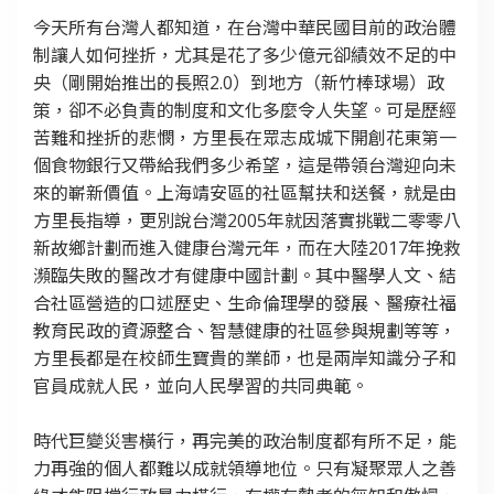
今天所有台灣人都知道，在台灣中華民國目前的政治體
制讓人如何挫折，尤其是花了多少億元卻績效不足的中
央（剛開始推出的長照2.0）到地方（新竹棒球場）政
策，卻不必負責的制度和文化多麼令人失望。可是歷經
苦難和挫折的悲憫，方里長在眾志成城下開創花東第一
個食物銀行又帶給我們多少希望，這是帶領台灣迎向未
來的嶄新價值。上海靖安區的社區幫扶和送餐，就是由
方里長指導，更別說台灣2005年就因落實挑戰二零零八
新故鄉計劃而進入健康台灣元年，而在大陸2017年挽救
瀕臨失敗的醫改才有健康中國計劃。其中醫學人文、結
合社區營造的口述歷史、生命倫理學的發展、醫療社福
教育民政的資源整合、智慧健康的社區參與規劃等等，
方里長都是在校師生寶貴的業師，也是兩岸知識分子和
官員成就人民，並向人民學習的共同典範。
時代巨變災害橫行，再完美的政治制度都有所不足，能
力再強的個人都難以成就領導地位。只有凝聚眾人之善