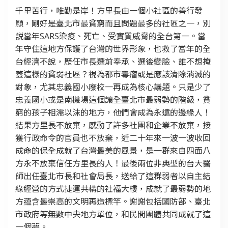
千里苦行，唯勤是岸！方里長由一個小社區的善行發
願，剛好是臺北市最貧窮而且問題最多的社區之一，別
説當年SARS染疫、死亡、受實質威脅的全台第一。當
年守住這地方保護了台灣的世界形象，也救了當年的全
台經濟不說，歷任市長選前奉承、選後變臉、誰不想掩
蓋這樣的貧弱社區？視為都市毒瘤或是應該清除消滅的
對象，尤其忠義國小廢校一再成為核心議題。只是少了
忠義國小或是南機場這個讓全臺北市最弱勢的階級，貧
窮的孩子相濡以沫的地方，他們會成為永遠的邊緣人！
結果方里長不放棄，感動了許多社團和企業不放棄，接
獲行政命令的官員也不放棄，近二十年來一波一波收回
成命的保全成就了台灣最美的風景，是一群來自四面八
方永不放棄信任方里長的人！最後兩位非典型的台大醫
師出任臺北市長和社會局長，送給了這群弱者以自主結
緣經營的方式捷運共構的社福大樓，成就了最弱勢的地
方藴含最崇高的文明再造標竿。謝謝包括國防部、臺北
市政府等無數中央地方單位，和民間團體共同成就了這
一個夢。