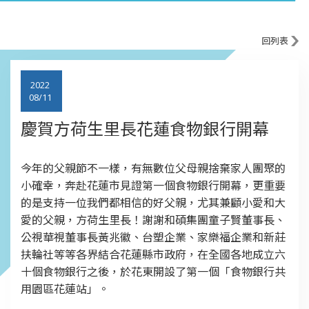
回列表
2022
08/11
慶賀方荷生里長花蓮食物銀行開幕
今年的父親節不一樣，有無數位父母親捨棄家人團聚的
小確幸，奔赴花蓮市見證第一個食物銀行開幕，更重要
的是支持一位我們都相信的好父親，尤其兼顧小愛和大
愛的父親，方荷生里長！謝謝和碩集團童子賢董事長、
公視華視董事長黃兆徽、台塑企業、家樂福企業和新莊
扶輪社等等各界結合花蓮縣市政府，在全國各地成立六
十個食物銀行之後，於花東開設了第一個「食物銀行共
用園區花蓮站」。