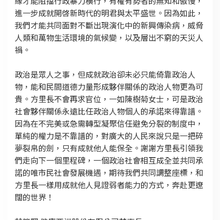
緣才能阻擋行政暴力橫行，有權有勢者的無知和傲慢，
進一步成就開啓新時代的明君與太平盛世。因為如此，
我們才能共同面對不斷出現演化中的新興傳染病，威脅
人類和萬物生活環境的氣候變，以及層出不窮的天災人
禍。
政治是眾人之事，但成就政治卻未必只能倚靠政治人
物，能和民間道德力量形成夥伴關係的政治人物更為可
貴。方里長不會再求官位，一如陳樹菊女士，可是政治
社會夥伴關係永遠比任政治人物個人的承諾來得靠譜。
因為在不完美或急需轉型凝聚信任避免分裂的制度中，
單純的權力是不靠譜的，對廣大的人民來說只是一把碎
夢裂帛的劍，只有成就他人能保全。謝謝方里長引領我
們走向下一個里程碑，一個政治社會相互成全並共同承
諾的唯市民社會發展機遇，期待我們共同調整座標，和
方里長一樣用成就他人見證弱者能力的方式，奔赴更遼
闊的世界！