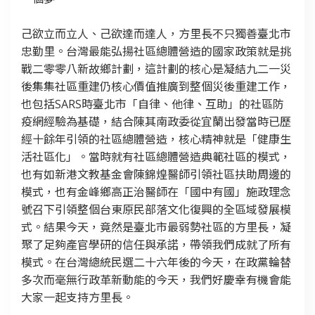
己欲立而立人、己欲達而達人，方里長不只獨善臺北市
忠勤里。台灣最能弘揚社區總體營造的國家政策就是挑
戰二零零八新故鄉計劃，這計劃的核心是凝結九二一災
後集集社區重建仍核心價值推廣到整個災後重建工作，
也包括SARS時臺北市「自律、他律、互助」的社區防
疫網經驗為基礎，結合陳其南政委從宜蘭出發當時已歷
經十餘年引領的社區總體營造，核心精神就是「健康生
活社區化」。當時就有社區總體營造典範社區的模式，
也有如新港文教基金會陳錦煌醫師引領社區扶助周邊的
模式，也有金峰鄉高正治醫師在「國中有國」施政理念
號召下引領整個台東原民部落文化復興的全區域發展模
式。結果今天，竟然是臺北市最弱勢社區的方里長，凝
聚了足夠產官學研的信任與承諾，帶領我們成就了所有
模式。在台灣總統民選二十六年後的今天，在政黨輪替
多次而毫無行政革新動能的今天，我們好慶幸有機會能
大家一起支持方里長。